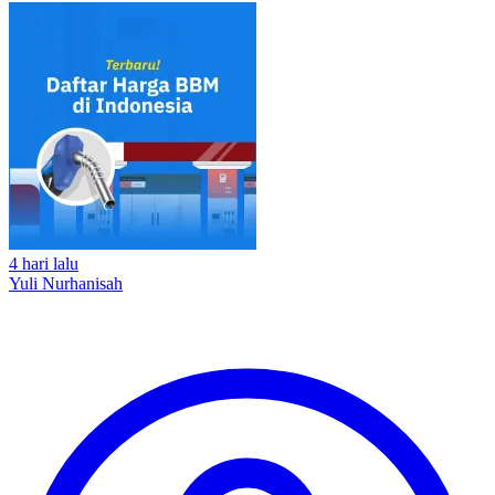
4 hari lalu
Yuli Nurhanisah