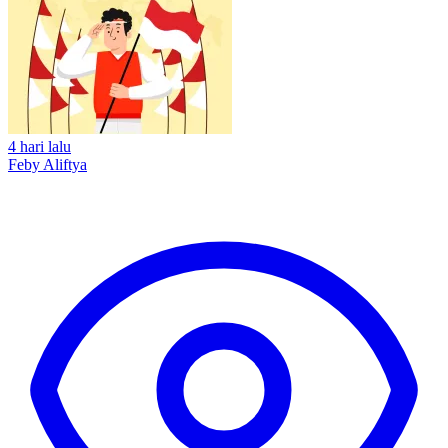
4 hari lalu
Feby Aliftya