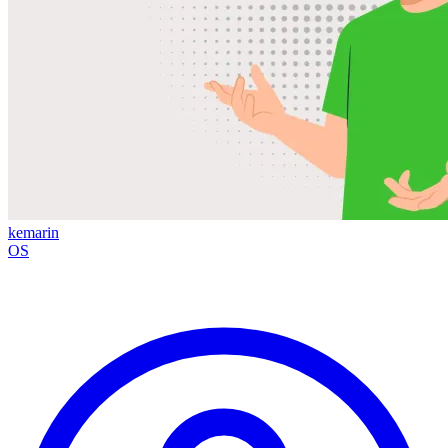
kemarin
OS