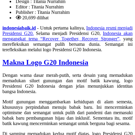
Design :
Titania Nurrahim
Editor :
Titania Nurrahim
Publisher :
Titania Nurrahim
20,699 dilihat
indonesiabaik.id
- Untuk pertama kalinya,
Indonesia resmi menjadi
Presidensi G20.
Selama menjadi Presidensi G20,
Indonesia akan
mengangkat tema “Recover Together, Recover Stronger”,
yang
merefleksikan semangat pulih bersama dunia. Semangat ini
terefleksikan melalui logo Presidensi G20 Indonesia.
Makna Logo G20 Indonesia
Dengan warna dasar merah-putih, serta desain yang memadukan
memadukan siluet gunungan dan motif batik kawung, logo
Presidensi G20 Indonesia dengan jelas menunjukkan identitas
bangsa Indonesia.
Motif gunungan menggambarkan kehidupan di alam semesta,
khususnya perpindahan menuju babak baru. Ini mencerminkan
optimisme dan semangat untuk pulih dari pandemi dan memasuki
babak baru pembangunan hijau dan inklusif. Sementara itu, motif
batik kawung mencerminkan semangat untuk berguna bagi sesama.
Di samping memadukan kedua motif diatas, logo Presidensi G20