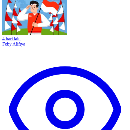
4 hari lalu
Feby Aliftya