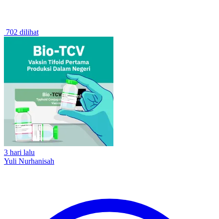
702 dilihat
3 hari lalu
Yuli Nurhanisah