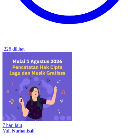
226 dilihat
7 hari lalu
Yuli Nurhanisah