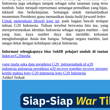
Indonesia juga sekaligus tampak sebagai sulur tanaman yang terus
tumbuh. Sulur menjadi representasi semangat pemulihan yang hijau,
inklusif dan berkelanjutan. Semangat untuk memanfaatkan
momentum Presidensi guna memastikan dunia
build forward better.
Untuk melengkapi filosofi logo ini,
pada bagian bawah terdapat
tulisan G20 Indonesia. Tulisan tersebut berwarna biru tua, yang
merepresentasikan identitas Indonesia sebagai negara maritim – laut
yang luas; kaya sumber daya dan memiliki kekuatan
menghubungkan dunia dan bangsa. Sebagai negara maritim, laut
sangat dekat dengan kehidupan rakyat Indonesia.
Informasi selengkapnya bisa SohIB pelajari unduh di tautan
linktr.ee/G20pedia
yang muda suka data
presidensi G20
indonesiabaik.id
g20
indonesia
indonesia presidensi g20
recover together recover stronger
kemlu
makna logo G20 indonesia
logo G20 Indonesia
Artikel Terkait