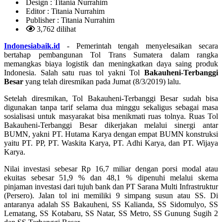
Design :
Titania Nurrahim
Editor :
Titania Nurrahim
Publisher :
Titania Nurrahim
3,762 dilihat
Indonesiabaik.id
- Pemerintah tengah menyelesaikan secara
bertahap pembangunan Tol Trans Sumatera dalam rangka
memangkas biaya logistik dan meningkatkan daya saing produk
Indonesia. Salah satu ruas tol yakni Tol
Bakauheni-Terbanggi
Besar
yang telah diresmikan pada Jumat (8/3/2019) lalu.
Setelah diresmikan, Tol Bakauheni-Terbanggi Besar sudah bisa
digunakan tanpa tarif selama dua minggu sekaligus sebagai masa
sosialisasi untuk masyarakat bisa menikmati ruas tolnya. Ruas Tol
Bakauheni-Terbanggi Besar dikerjakan melalui sinergi antar
BUMN, yakni PT. Hutama Karya dengan empat BUMN konstruksi
yaitu PT. PP, PT. Waskita Karya, PT. Adhi Karya, dan PT. Wijaya
Karya.
Nilai investasi sebesar Rp 16,7 miliar dengan porsi modal atau
ekuitas sebesar 51,9 % dan 48,1 % dipenuhi melalui skema
pinjaman investasi dari tujuh bank dan PT Sarana Multi Infrastruktur
(Persero). Jalan tol ini memiliki 9 simpang susun atau SS. Di
antaranya adalah SS Bakauheni, SS Kalianda, SS Sidomulyo, SS
Lematang, SS Kotabaru, SS Natar, SS Metro, SS Gunung Sugih 2