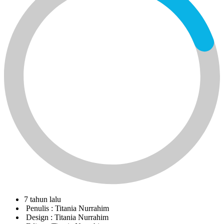
7 tahun lalu
Penulis :
Titania Nurrahim
Design :
Titania Nurrahim