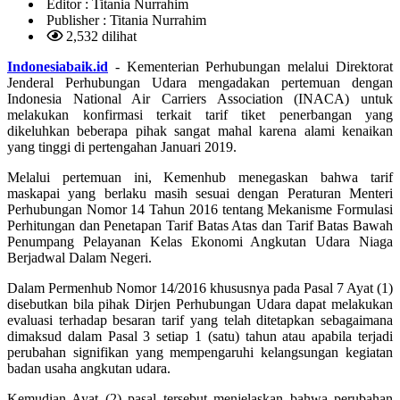
Editor :
Titania Nurrahim
Publisher :
Titania Nurrahim
2,532 dilihat
Indonesiabaik.id
- Kementerian Perhubungan melalui Direktorat
Jenderal Perhubungan Udara mengadakan pertemuan dengan
Indonesia National Air Carriers Association (INACA) untuk
melakukan konfirmasi terkait tarif tiket penerbangan yang
dikeluhkan beberapa pihak sangat mahal karena alami kenaikan
yang tinggi di pertengahan Januari 2019.
Melalui pertemuan ini, Kemenhub menegaskan bahwa tarif
maskapai yang berlaku masih sesuai dengan Peraturan Menteri
Perhubungan Nomor 14 Tahun 2016 tentang Mekanisme Formulasi
Perhitungan dan Penetapan Tarif Batas Atas dan Tarif Batas Bawah
Penumpang Pelayanan Kelas Ekonomi Angkutan Udara Niaga
Berjadwal Dalam Negeri.
Dalam Permenhub Nomor 14/2016 khususnya pada Pasal 7 Ayat (1)
disebutkan bila pihak Dirjen Perhubungan Udara dapat melakukan
evaluasi terhadap besaran tarif yang telah ditetapkan sebagaimana
dimaksud dalam Pasal 3 setiap 1 (satu) tahun atau apabila terjadi
perubahan signifikan yang mempengaruhi kelangsungan kegiatan
badan usaha angkutan udara.
Kemudian Ayat (2) pasal tersebut menjelaskan bahwa perubahan