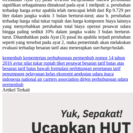
signifikan sebagaimana dimaksud pada ayat 1 meliputi: a. perubahan
terhadap harga avtur apabila telah mencapai lebih dari Rp 9.729 per
liter dalam jangka waktu 3 bulan berturut-turut; atau b. perubahan
terhadap harga nilai tukar rupiah dan harga komponen biaya lainnya
yang menyebabkan perubahan total biaya operasi pesawat udara
hingga paling sedikit 10% dalam jangka waktu 3 bulan berturut-
turut. Ditambahkan pada Ayat (3) pasal itu apabila terjadi perubahan
seperti yang tersebut pada ayat 2, maka pemerintah akan melakukan
evaluasi terhadap besaran tarif atau menerapkan
surcharge
/tuslah.
kemenhub
kementerian perhubungan
permenhub nomor 14 tahun
2016
avtur
nilai tukar rupiah
tiket pesawat
besaran tarif batas atas
besaran tarif batas bawah
formulasi perhitungan penetapan tarif
penumpang pelayanan kelas ekonomi angkutan udara
inaca
indonesia national air carriers association
dirjen perhubungan udara
permenhub
Artikel Terkait