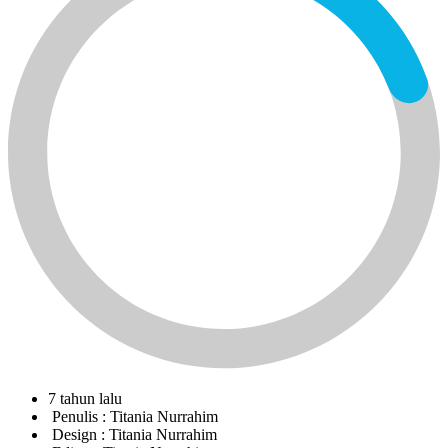
7 tahun lalu
Penulis :
Titania Nurrahim
Design :
Titania Nurrahim