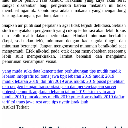
satu faktor pemicu rasa kantuk. Makanan yang kaya akan serat
sangat disarankan bagi pengemudi karena makanan ini tidak
membuat ngantuk. Contohnya adalah makanan yang mengandung
kacang-kacangan, gandum, dan susu.
Siapkan air putih saat perjalanan agar tidak terjadi dehidrasi. Sebuah
studi menyatakan pengemudi yang cukup terhidrasi akan lebih fokus
dan lebih mahir dalam berkendara. Hindari minuman berkafein
(kopi, soda dan teh), minuman dengan kadar gula tinggi, dan
minuman berenergi. Jangan mengonsumsi minuman beralkohol saat
mengemudi. Efek alkohol pada otak dapat menyebabkan seseorang
lebih sulit memperkirakan, lambat bereaksi dan mengalami
penurunan kemampuan visual.
yang muda suka data
kementerian perhubungan
tips mudik
mudik
lebaran
infografis
tol trans jawa
bpjt
lebaran 2019
mudik 2019
mudik lebaran 2019
idul fitri 2019
arus mudik 2019
pusat penelitian
dan pengembangan transportasi jalan dan perkeretaapian
survei
potensi pemudik angkutan lebaran tahun 2019
sistem satu arah
mudik 2019
puncak arus mudik 2019
puncak arus balik 2019
daftar
tarif tol trans jawa
rest area
tips nyetir jarak jauh
Artikel Terkait