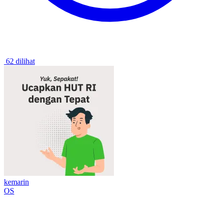
62 dilihat
kemarin
OS