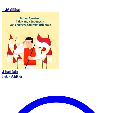
146 dilihat
4 hari lalu
Feby Aliftya