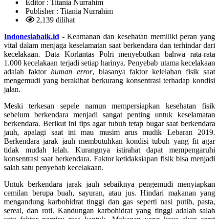
Editor :
Titania Nurrahim
Publisher :
Titania Nurrahim
2,139 dilihat
Indonesiabaik.id
- Keamanan dan kesehatan memiliki peran yang
vital dalam menjaga keselamatan saat berkendara dan terhindar dari
kecelakaan. Data Korlantas Polri menyebutkan bahwa rata-rata
1.000 kecelakaan terjadi setiap harinya. Penyebab utama kecelakaan
adalah faktor
human error
, biasanya faktor kelelahan fisik saat
mengemudi yang berakibat berkurang konsentrasi terhadap kondisi
jalan.
Meski terkesan sepele namun mempersiapkan kesehatan fisik
sebelum berkendara menjadi sangat penting untuk keselamatan
berkendara. Berikut ini tips agar tubuh tetap bugar saat berkendara
jauh, apalagi saat ini mau musim arus mudik Lebaran 2019.
Berkendara jarak jauh membutuhkan kondisi tubuh yang fit agar
tidak mudah lelah. Kurangnya istirahat dapat mempengaruhi
konsentrasi saat berkendara. Faktor ketidaksiapan fisik bisa menjadi
salah satu penyebab kecelakaan.
Untuk berkendara jarak jauh sebaiknya pengemudi menyiapkan
cemilan berupa buah, sayuran, atau jus. Hindari makanan yang
mengandung karbohidrat tinggi dan gas seperti nasi putih, pasta,
sereal, dan roti. Kandungan karbohidrat yang tinggi adalah salah