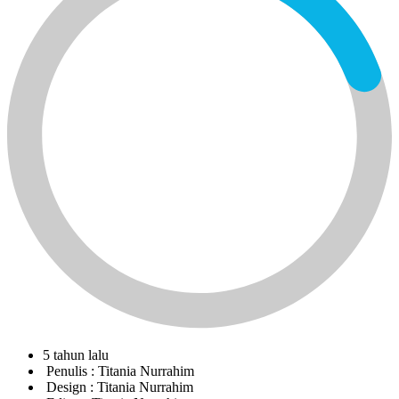
5 tahun lalu
Penulis :
Titania Nurrahim
Design :
Titania Nurrahim