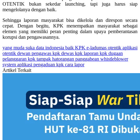
OTENTIK bukan sekedar launching, tapi juga harus siap
mengelolanya dengan baik.
Sehingga laporan masyarakat bisa dikelola dan direspon secara
cepat. Dengan begitu, KPK menempatkan masyarakat sebagai
elemen yang memiliki peran penting dalam upaya pemberantasan
korupsi dan pengawasannya.
yang muda suka data
indonesia baik
KPK
e-ladumas otentik
aplikasi
otentik
dewan pengawas kpk
dewas kpk
laporan kpk
dugaan
pelanggaran kpk
tampak hatorangan panggabean
whistleblower
system
aplikasi pengaduan kpk
cara lapor
Artikel Terkait