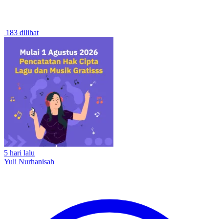
183 dilihat
5 hari lalu
Yuli Nurhanisah