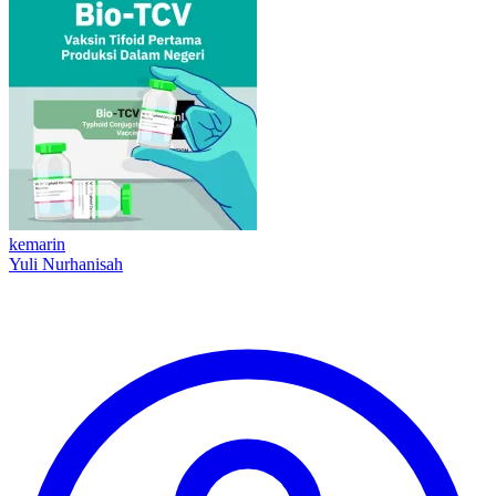
kemarin
Yuli Nurhanisah