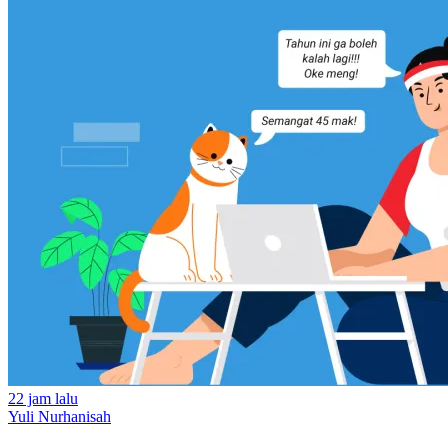
22 jam lalu
Yuli Nurhanisah