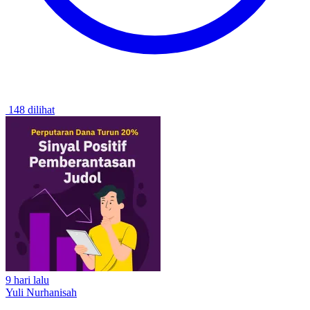
148 dilihat
9 hari lalu
Yuli Nurhanisah