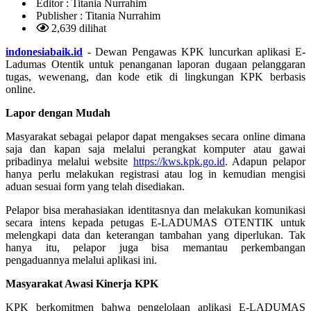
Editor :
Titania Nurrahim
Publisher :
Titania Nurrahim
2,639 dilihat
indonesiabaik.id
- Dewan Pengawas KPK luncurkan aplikasi E-
Ladumas Otentik untuk penanganan laporan dugaan pelanggaran
tugas, wewenang, dan kode etik di lingkungan KPK berbasis
online.
Lapor dengan Mudah
Masyarakat sebagai pelapor dapat mengakses secara online dimana
saja dan kapan saja melalui perangkat komputer atau gawai
pribadinya melalui website
https://kws.kpk.go.id
. Adapun pelapor
hanya perlu melakukan registrasi atau log in kemudian mengisi
aduan sesuai form yang telah disediakan.
Pelapor bisa merahasiakan identitasnya dan melakukan komunikasi
secara intens kepada petugas E-LADUMAS OTENTIK untuk
melengkapi data dan keterangan tambahan yang diperlukan. Tak
hanya itu, pelapor juga bisa memantau perkembangan
pengaduannya melalui aplikasi ini.
Masyarakat Awasi Kinerja KPK
KPK berkomitmen bahwa pengelolaan aplikasi E-LADUMAS