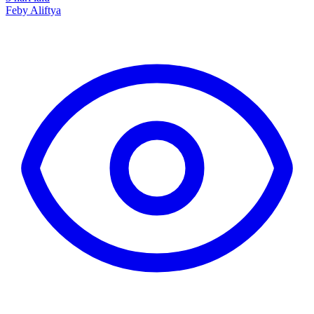
Feby Aliftya