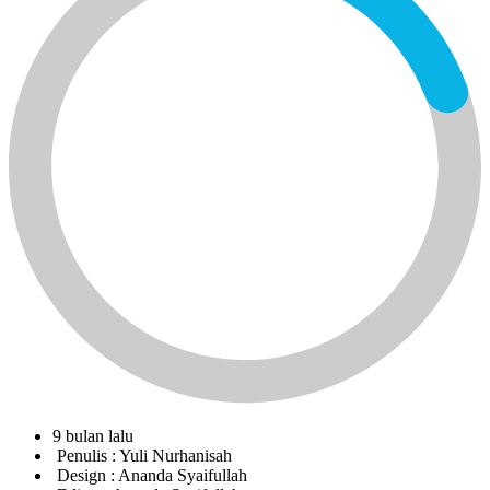
9 bulan lalu
Penulis :
Yuli Nurhanisah
Design :
Ananda Syaifullah