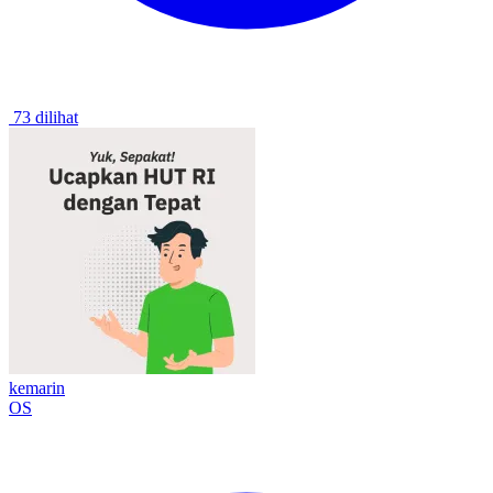
73 dilihat
kemarin
OS