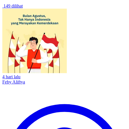
149 dilihat
4 hari lalu
Feby Aliftya