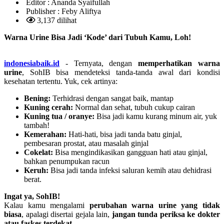
Editor :
Ananda Syaifullah
Publisher :
Feby Aliftya
3,137 dilihat
Warna Urine Bisa Jadi ‘Kode’ dari Tubuh Kamu, Loh!
indonesiabaik.id
- Ternyata, dengan
memperhatikan warna
urine
, SohIB bisa mendeteksi tanda-tanda awal dari kondisi
kesehatan tertentu. Yuk, cek artinya:
Bening:
Terhidrasi dengan sangat baik, mantap
Kuning cerah:
Normal dan sehat, tubuh cukup cairan
Kuning tua / oranye:
Bisa jadi kamu kurang minum air, yuk
tambah!
Kemerahan:
Hati-hati, bisa jadi tanda batu ginjal,
pembesaran prostat, atau masalah ginjal
Cokelat:
Bisa mengindikasikan gangguan hati atau ginjal,
bahkan penumpukan racun
Keruh:
Bisa jadi tanda infeksi saluran kemih atau dehidrasi
berat.
Ingat ya, SohIB!
Kalau kamu mengalami
perubahan warna urine yang tidak
biasa
, apalagi disertai gejala lain,
jangan tunda periksa ke dokter
atau faskes terdekat
.