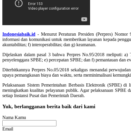
Indonesiabaik.id
- Menurut Peraturan Presiden (Perpres) Nomor 
informasi dan komunikasi untuk memberikan layanan kepada pengguna S
akuntabilitas; f) interoperabilitas; dan g) keamanan.
Dijelaskan dalam pasal 3 bahwa Perpres No.95/2018 meliputi: a)
penyelenggara SPBE; e) percepatan SPBE; dan f) pemantauan dan e
Diterbitkannya Perpres No.05/2018 sekaligus menandai perwujudan
upaya pemangkasan biaya dan waktu, serta meminimalisasi kemungkin
Pelaksanaan Sistem Pemerintahan Berbasis Elektronik (SPBE) di In
meningkatkan kualitas pelayanan publik. Agar pelaksanaan SPBE da
setiap Instansi Pusat dan Pemerintah Daerah.
Yuk, berlangganan berita baik dari kami
Nama Kamu
Email