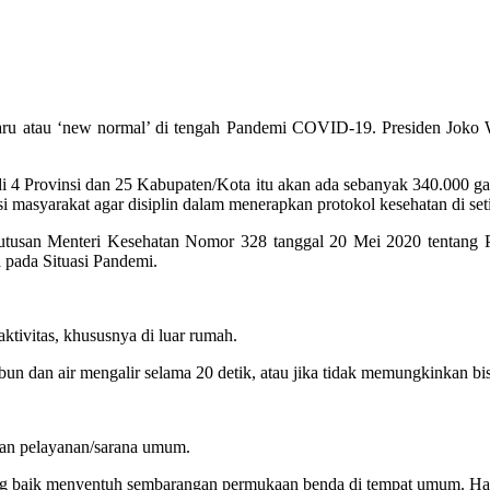
aru atau ‘new normal’ di tengah Pandemi COVID-19. Presiden Joko
i 4 Provinsi dan 25 Kabupaten/Kota itu akan ada sebanyak 340.000 ga
masyarakat agar disiplin dalam menerapkan protokol kesehatan di setia
keputusan Menteri Kesehatan Nomor 328 tanggal 20 Mei 2020 tenta
pada Situasi Pandemi.
ktivitas, khususnya di luar rumah.
bun dan air mengalir selama 20 detik, atau jika tidak memungkinkan b
 dan pelayanan/sarana umum.
 baik menyentuh sembarangan permukaan benda di tempat umum. Hal i