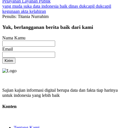
Pelayanan
Layanan Publik
yang muda suka data
indonesia baik
dinas dukcapil
dukcapil
kegunaan akta kelahiran
Penulis: Titania Nurrahim
Yuk, berlangganan berita baik dari kami
Nama Kamu
Email
Kirim
Sajian kajian informasi digital berupa data dan fakta tiap harinya
untuk indonesia yang lebih baik
Konten
Tentang Kami