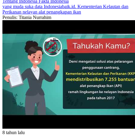
Tentang Indonesia
Fakta Indonesia
yang muda suka data
Indonesiabaik.id.
Kementerian Kelautan dan
Perikanan
nelayan
alat penangkapan ikan
Penulis: Titania Nurrahim
8 tahun lalu