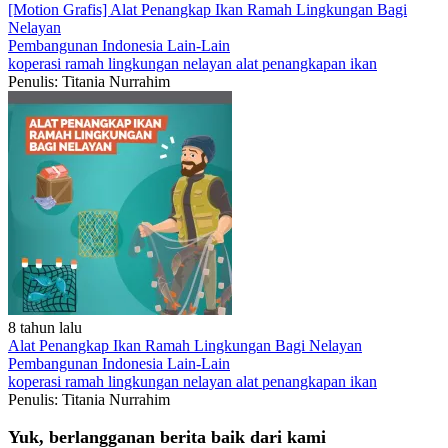
[Motion Grafis] Alat Penangkap Ikan Ramah Lingkungan Bagi
Nelayan
Pembangunan Indonesia
Lain-Lain
koperasi
ramah lingkungan
nelayan
alat penangkapan ikan
Penulis: Titania Nurrahim
8 tahun lalu
Alat Penangkap Ikan Ramah Lingkungan Bagi Nelayan
Pembangunan Indonesia
Lain-Lain
koperasi
ramah lingkungan
nelayan
alat penangkapan ikan
Penulis: Titania Nurrahim
Yuk, berlangganan berita baik dari kami