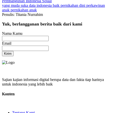
Pembangunan Indonesia
Sosial
yang muda suka data
indonesia baik
pernikahan dini
perkawinan
anak
pernikahan anak
Penulis: Titania Nurrahim
Yuk, berlangganan berita baik dari kami
Nama Kamu
Email
Kirim
Sajian kajian informasi digital berupa data dan fakta tiap harinya
untuk indonesia yang lebih baik
Konten
Tentang Kami