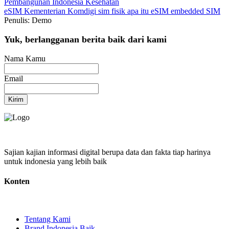
Pembangunan Indonesia
Kesehatan
eSIM
Kementerian Komdigi
sim fisik
apa itu eSIM
embedded SIM
Penulis: Demo
Yuk, berlangganan berita baik dari kami
Nama Kamu
Email
Kirim
Sajian kajian informasi digital berupa data dan fakta tiap harinya
untuk indonesia yang lebih baik
Konten
Tentang Kami
Brand Indonesia Baik