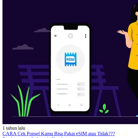
1 tahun lalu
CARA Cek Ponsel Kamu Bisa Pakai eSIM atau Tidak???