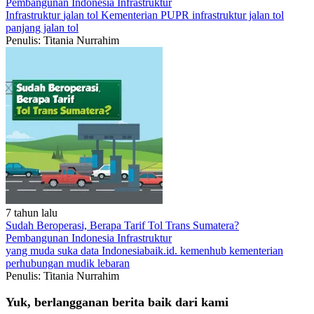
Pembangunan Indonesia
Infrastruktur
Infrastruktur
jalan tol
Kementerian PUPR
infrastruktur jalan tol
panjang jalan tol
Penulis: Titania Nurrahim
7 tahun lalu
Sudah Beroperasi, Berapa Tarif Tol Trans Sumatera?
Pembangunan Indonesia
Infrastruktur
yang muda suka data
Indonesiabaik.id.
kemenhub
kementerian
perhubungan
mudik lebaran
Penulis: Titania Nurrahim
Yuk, berlangganan berita baik dari kami