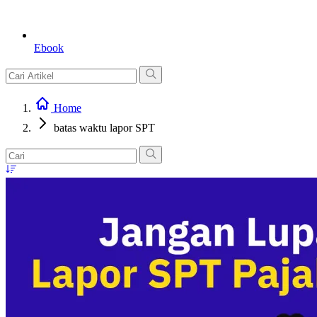
Ebook
Home
batas waktu lapor SPT