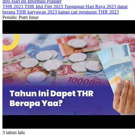
Info Hari Ini
Informasi Populer
THR 2023
THR Idul Fitri 2023
Tunjangan Hari Raya 2023 dapat
berapa
THR karyawan 2023 kapan cair
peraturan THR 2023
Penulis: Putri Isnur
3 tahun lalu