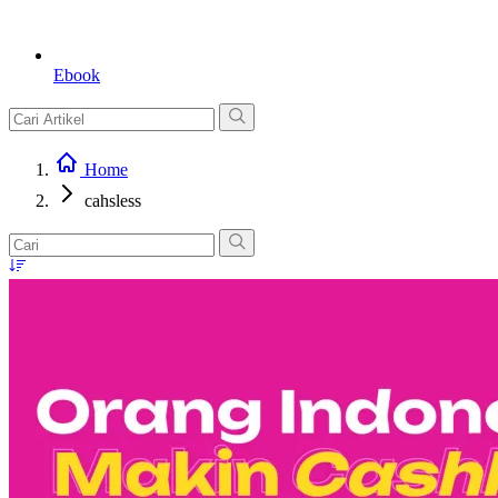
Ebook
Home
cahsless