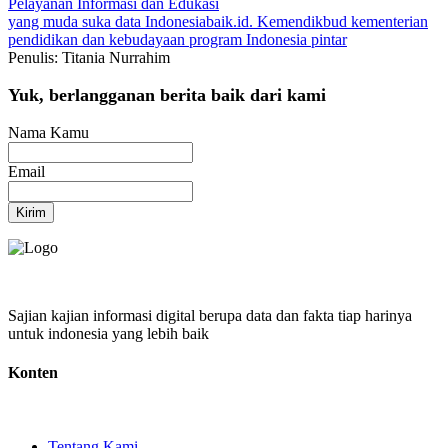
Pelayanan
Informasi dan Edukasi
yang muda suka data
Indonesiabaik.id.
Kemendikbud
kementerian
pendidikan dan kebudayaan
program Indonesia pintar
Penulis: Titania Nurrahim
Yuk, berlangganan berita baik dari kami
Nama Kamu
Email
Kirim
Sajian kajian informasi digital berupa data dan fakta tiap harinya
untuk indonesia yang lebih baik
Konten
Tentang Kami