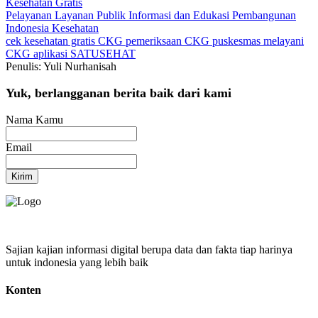
Kesehatan Gratis
Pelayanan
Layanan Publik
Informasi dan Edukasi
Pembangunan
Indonesia
Kesehatan
cek kesehatan gratis
CKG
pemeriksaan CKG
puskesmas melayani
CKG
aplikasi SATUSEHAT
Penulis: Yuli Nurhanisah
Yuk, berlangganan berita baik dari kami
Nama Kamu
Email
Kirim
Sajian kajian informasi digital berupa data dan fakta tiap harinya
untuk indonesia yang lebih baik
Konten