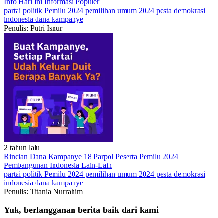
Info Hari Ini
Informasi Populer
partai politik
Pemilu 2024
pemilihan umum 2024
pesta demokrasi
indonesia
dana kampanye
Penulis: Putri Isnur
2 tahun lalu
Rincian Dana Kampanye 18 Parpol Peserta Pemilu 2024
Pembangunan Indonesia
Lain-Lain
partai politik
Pemilu 2024
pemilihan umum 2024
pesta demokrasi
indonesia
dana kampanye
Penulis: Titania Nurrahim
Yuk, berlangganan berita baik dari kami