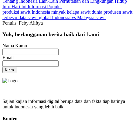
Tentang Indonesia
Lain-Lain
Perhutanan dan Lingkungan Hidup
Info Hari Ini
Informasi Populer
produksi sawit Indonesia
minyak kelapa sawit dunia
produsen sawit
terbesar
data sawit global
Indonesia vs Malaysia sawit
Penulis: Feby Aliftya
Yuk, berlangganan berita baik dari kami
Nama Kamu
Email
Kirim
Sajian kajian informasi digital berupa data dan fakta tiap harinya
untuk indonesia yang lebih baik
Konten