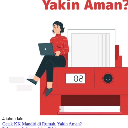
4 tahun lalu
Cetak KK Mandiri di Rumah, Yakin Aman?