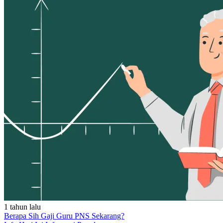
1 tahun lalu
Berapa Sih Gaji Guru PNS Sekarang?