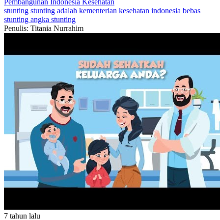
Pembangunan Indonesia
Kesehatan
stunting
stunting adalah
kementerian kesehatan
indonesia bebas
stunting
angka stunting
Penulis: Titania Nurrahim
7 tahun lalu