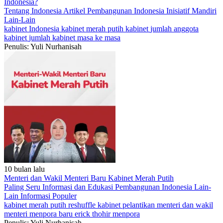
Indonesia?
Tentang Indonesia
Artikel
Pembangunan Indonesia
Inisiatif Mandiri
Lain-Lain
kabinet Indonesia
kabinet merah putih
kabinet
jumlah anggota
kabinet
jumlah kabinet masa ke masa
Penulis: Yuli Nurhanisah
10 bulan lalu
Menteri dan Wakil Menteri Baru Kabinet Merah Putih
Paling Seru
Informasi dan Edukasi
Pembangunan Indonesia
Lain-
Lain
Informasi Populer
kabinet merah putih
reshuffle kabinet
pelantikan menteri dan wakil
menteri
menpora baru
erick thohir menpora
Penulis: Yuli Nurhanisah