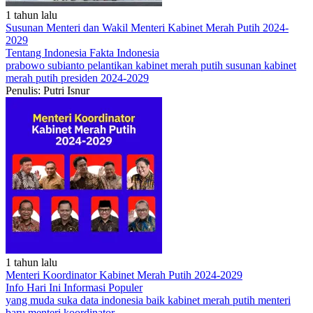
1 tahun lalu
Susunan Menteri dan Wakil Menteri Kabinet Merah Putih 2024-
2029
Tentang Indonesia
Fakta Indonesia
prabowo subianto
pelantikan
kabinet merah putih
susunan kabinet
merah putih
presiden 2024-2029
Penulis: Putri Isnur
1 tahun lalu
Menteri Koordinator Kabinet Merah Putih 2024-2029
Info Hari Ini
Informasi Populer
yang muda suka data
indonesia baik
kabinet merah putih
menteri
baru
menteri koordinator