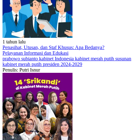
1 tahun lalu
Penasihat, Utusan, dan Staf Khusus: Apa Bedanya?
Pelayanan
Informasi dan Edukasi
prabowo subianto
kabinet Indonesia
kabinet merah putih
susunan
kabinet merah putih
presiden 2024-2029
Penulis: Putri Isnur