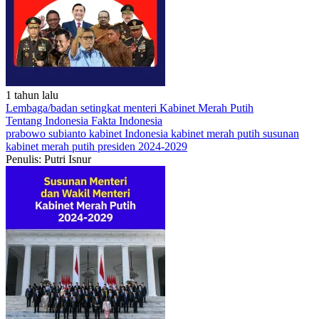
1 tahun lalu
Lembaga/badan setingkat menteri Kabinet Merah Putih
Tentang Indonesia
Fakta Indonesia
prabowo subianto
kabinet Indonesia
kabinet merah putih
susunan
kabinet merah putih
presiden 2024-2029
Penulis: Putri Isnur