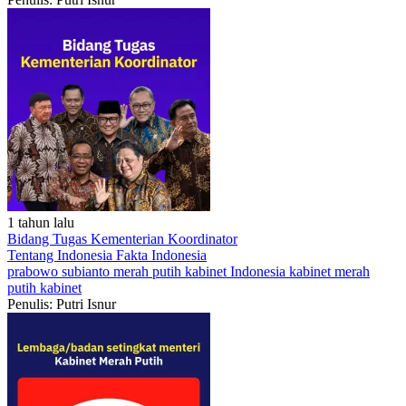
1 tahun lalu
Bidang Tugas Kementerian Koordinator
Tentang Indonesia
Fakta Indonesia
prabowo subianto
merah putih
kabinet Indonesia
kabinet merah
putih
kabinet
Penulis: Putri Isnur