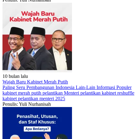
10 bulan lalu
Wajah Baru Kabinet Merah Putih
Paling Seru
Pembangunan Indonesia
Lain-Lain
Informasi Populer
kabinet merah putih
pelantikan Menteri
pelantikan kabinet
reshuffle
kabinet
pelantikan menteri 2025
Penulis: Yuli Nurhanisah