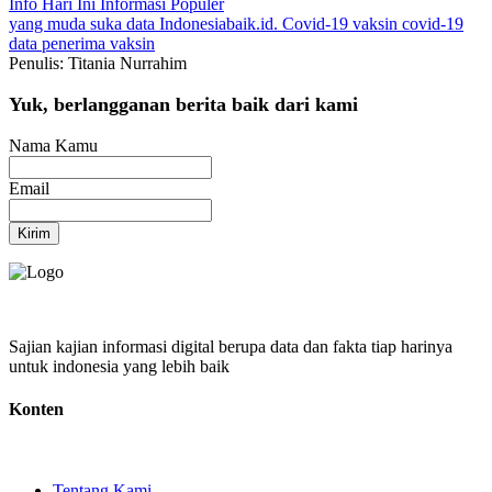
Info Hari Ini
Informasi Populer
yang muda suka data
Indonesiabaik.id.
Covid-19
vaksin covid-19
data penerima vaksin
Penulis: Titania Nurrahim
Yuk, berlangganan berita baik dari kami
Nama Kamu
Email
Kirim
Sajian kajian informasi digital berupa data dan fakta tiap harinya
untuk indonesia yang lebih baik
Konten
Tentang Kami