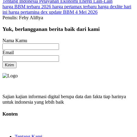
Tentang Indonesia
Pelayanan
Ekonomi
Energi
Lain-Lain
harga BBM terbaru 2026
harga pertamax terbaru
harga dexlite hari
ini
harga pertamina dex
update BBM 4 Mei 2026
Penulis: Feby Aliftya
Yuk, berlangganan berita baik dari kami
Nama Kamu
Email
Kirim
Sajian kajian informasi digital berupa data dan fakta tiap harinya
untuk indonesia yang lebih baik
Konten
Tentang Kami