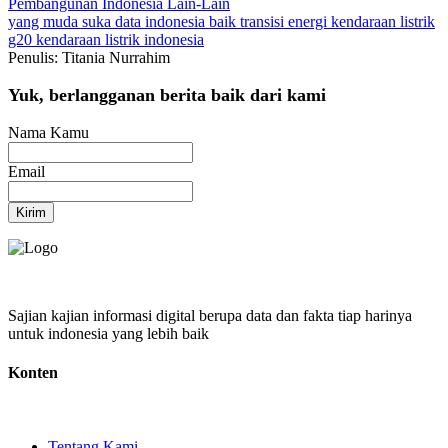
Pembangunan Indonesia
Lain-Lain
yang muda suka data
indonesia baik
transisi energi
kendaraan listrik
g20
kendaraan listrik indonesia
Penulis: Titania Nurrahim
Yuk, berlangganan berita baik dari kami
Nama Kamu
Email
Kirim
Sajian kajian informasi digital berupa data dan fakta tiap harinya
untuk indonesia yang lebih baik
Konten
Tentang Kami