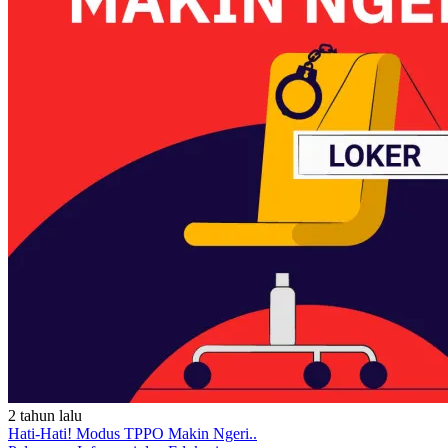
2 tahun lalu
Hati-Hati! Modus TPPO Makin Ngeri..