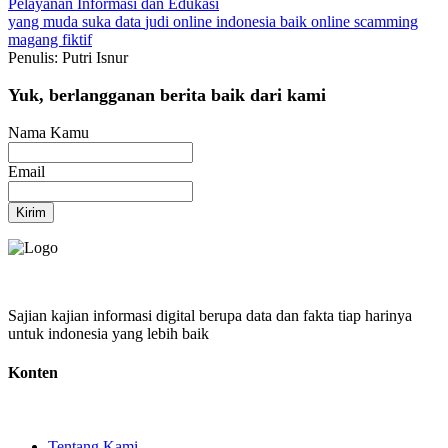
Pelayanan
Informasi dan Edukasi
yang muda suka data
judi online
indonesia baik
online scamming
magang fiktif
Penulis: Putri Isnur
Yuk, berlangganan berita baik dari kami
Nama Kamu
Email
Kirim
Sajian kajian informasi digital berupa data dan fakta tiap harinya
untuk indonesia yang lebih baik
Konten
Tentang Kami