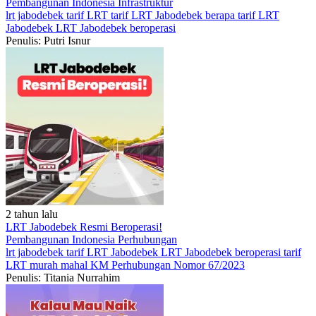
Pembangunan Indonesia
Infrastruktur
lrt jabodebek
tarif LRT
tarif LRT Jabodebek
berapa tarif LRT
Jabodebek
LRT Jabodebek beroperasi
Penulis: Putri Isnur
2 tahun lalu
LRT Jabodebek Resmi Beroperasi!
Pembangunan Indonesia
Perhubungan
lrt jabodebek
tarif LRT Jabodebek
LRT Jabodebek beroperasi
tarif
LRT murah mahal
KM Perhubungan Nomor 67/2023
Penulis: Titania Nurrahim