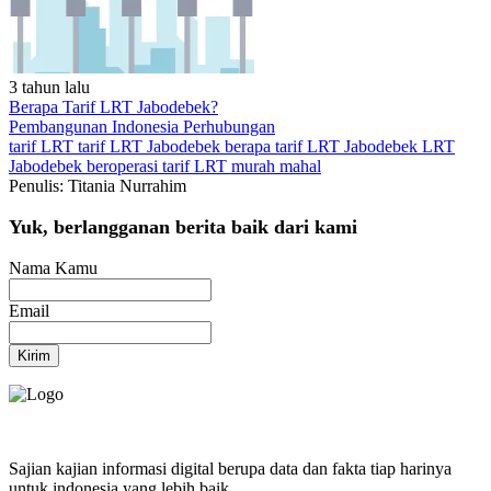
3 tahun lalu
Berapa Tarif LRT Jabodebek?
Pembangunan Indonesia
Perhubungan
tarif LRT
tarif LRT Jabodebek
berapa tarif LRT Jabodebek
LRT
Jabodebek beroperasi
tarif LRT murah mahal
Penulis: Titania Nurrahim
Yuk, berlangganan berita baik dari kami
Nama Kamu
Email
Kirim
Sajian kajian informasi digital berupa data dan fakta tiap harinya
untuk indonesia yang lebih baik