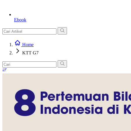
Ebook
Home
KTT G7