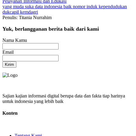
Pelayanan
Informasi dan Edukasi
yang muda suka data
indonesia baik
nomor induk kependudukan
dukcapil
kemdagri
Penulis: Titania Nurrahim
Yuk, berlangganan berita baik dari kami
Nama Kamu
Email
Kirim
Sajian kajian informasi digital berupa data dan fakta tiap harinya
untuk indonesia yang lebih baik
Konten
Tentang Kami