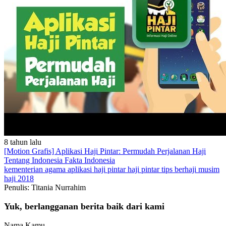
8 tahun lalu
[Motion Grafis] Aplikasi Haji Pintar: Permudah Perjalanan Haji
Tentang Indonesia
Fakta Indonesia
kementerian agama
aplikasi haji pintar
haji pintar
tips berhaji
musim
haji 2018
Penulis: Titania Nurrahim
Yuk, berlangganan berita baik dari kami
Nama Kamu