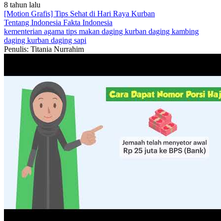
8 tahun lalu
[Motion Grafis] Tips Sehat di Hari Raya Kurban
Tentang Indonesia
Fakta Indonesia
kementerian agama
tips makan daging kurban
daging kambing
daging kurban
daging sapi
Penulis: Titania Nurrahim