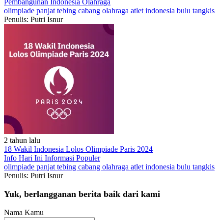
Pembangunan Indonesia
Olahraga
olimpiade
panjat tebing
cabang olahraga
atlet indonesia
bulu tangkis
Penulis: Putri Isnur
2 tahun lalu
18 Wakil Indonesia Lolos Olimpiade Paris 2024
Info Hari Ini
Informasi Populer
olimpiade
panjat tebing
cabang olahraga
atlet indonesia
bulu tangkis
Penulis: Putri Isnur
Yuk, berlangganan berita baik dari kami
Nama Kamu