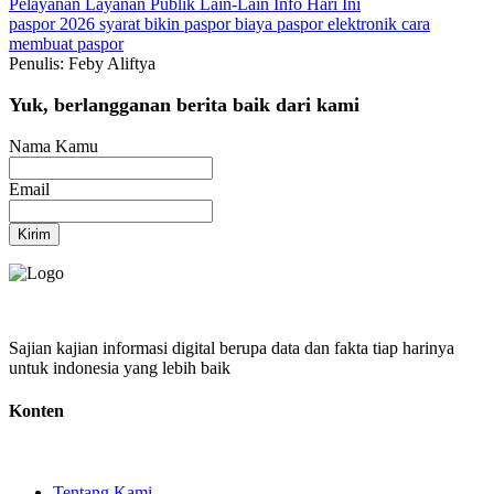
Pelayanan
Layanan Publik
Lain-Lain
Info Hari Ini
paspor 2026
syarat bikin paspor
biaya paspor elektronik
cara
membuat paspor
Penulis: Feby Aliftya
Yuk, berlangganan berita baik dari kami
Nama Kamu
Email
Kirim
Sajian kajian informasi digital berupa data dan fakta tiap harinya
untuk indonesia yang lebih baik
Konten
Tentang Kami