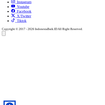
Instagram
Youtube
Facebook
X/Twitter
Tiktok
Copyright © 2017 - 2026 IndonesiaBaik.ID All Right Reserved.