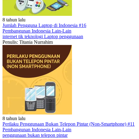
8 tahun lalu
Jumlah Pengguna Laptop di Indonesia #16
Pembangunan Indonesia
Lain-Lain
internet
tik
teknologi
Laptop
penggunaan
Penulis: Titania Nurrahim
8 tahun lalu
Perilaku Penggunaan Bukan Telepon Pintar (Non-Smartphone) #11
Pembangunan Indonesia
Lain-Lain
penggunaan
bukan telepon pintar