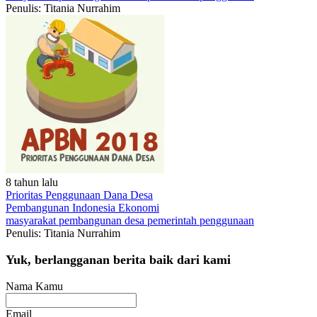
Penulis: Titania Nurrahim
8 tahun lalu
Prioritas Penggunaan Dana Desa
Pembangunan Indonesia
Ekonomi
masyarakat
pembangunan
desa
pemerintah
penggunaan
Penulis: Titania Nurrahim
Yuk, berlangganan berita baik dari kami
Nama Kamu
Email