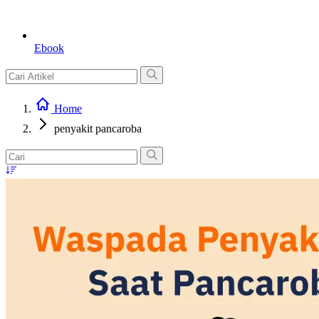
Ebook
Home
penyakit pancaroba