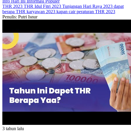
Info Hari Ini
Informasi Populer
THR 2023
THR Idul Fitri 2023
Tunjangan Hari Raya 2023 dapat
berapa
THR karyawan 2023 kapan cair
peraturan THR 2023
Penulis: Putri Isnur
3 tahun lalu