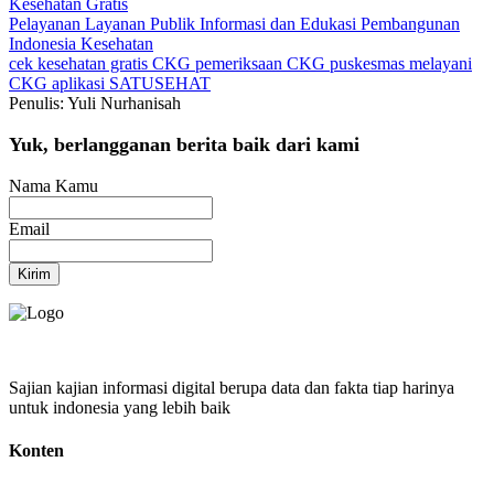
Kesehatan Gratis
Pelayanan
Layanan Publik
Informasi dan Edukasi
Pembangunan
Indonesia
Kesehatan
cek kesehatan gratis
CKG
pemeriksaan CKG
puskesmas melayani
CKG
aplikasi SATUSEHAT
Penulis: Yuli Nurhanisah
Yuk, berlangganan berita baik dari kami
Nama Kamu
Email
Kirim
Sajian kajian informasi digital berupa data dan fakta tiap harinya
untuk indonesia yang lebih baik
Konten