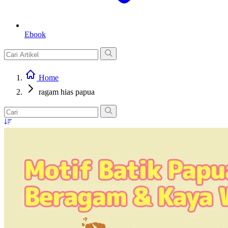
Ebook
Home
ragam hias papua