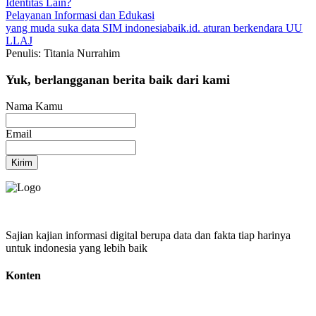
Identitas Lain?
Pelayanan
Informasi dan Edukasi
yang muda suka data
SIM
indonesiabaik.id.
aturan berkendara
UU
LLAJ
Penulis: Titania Nurrahim
Yuk, berlangganan berita baik dari kami
Nama Kamu
Email
Kirim
Sajian kajian informasi digital berupa data dan fakta tiap harinya
untuk indonesia yang lebih baik
Konten