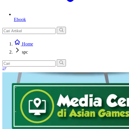
Ebook
Home
spc