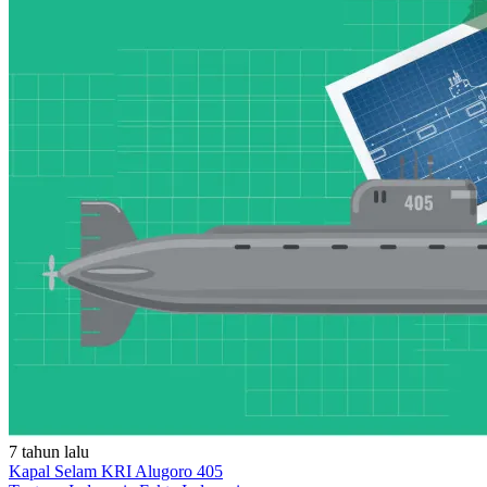
7 tahun lalu
Kapal Selam KRI Alugoro 405