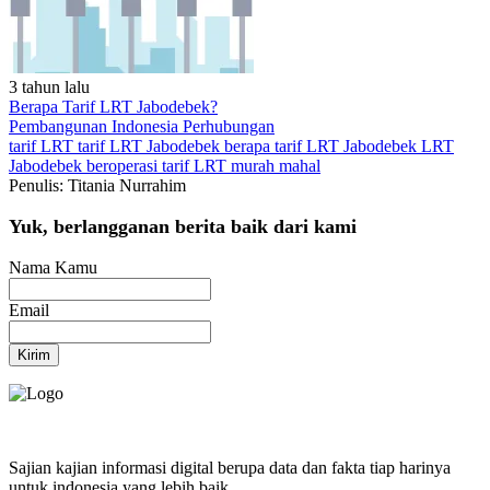
3 tahun lalu
Berapa Tarif LRT Jabodebek?
Pembangunan Indonesia
Perhubungan
tarif LRT
tarif LRT Jabodebek
berapa tarif LRT Jabodebek
LRT
Jabodebek beroperasi
tarif LRT murah mahal
Penulis: Titania Nurrahim
Yuk, berlangganan berita baik dari kami
Nama Kamu
Email
Kirim
Sajian kajian informasi digital berupa data dan fakta tiap harinya
untuk indonesia yang lebih baik