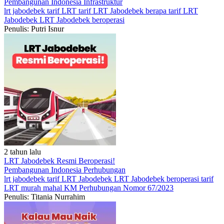
Pembangunan Indonesia
Infrastruktur
lrt jabodebek
tarif LRT
tarif LRT Jabodebek
berapa tarif LRT
Jabodebek
LRT Jabodebek beroperasi
Penulis: Putri Isnur
2 tahun lalu
LRT Jabodebek Resmi Beroperasi!
Pembangunan Indonesia
Perhubungan
lrt jabodebek
tarif LRT Jabodebek
LRT Jabodebek beroperasi
tarif
LRT murah mahal
KM Perhubungan Nomor 67/2023
Penulis: Titania Nurrahim