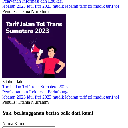
Pelayanan
Informasi dan Edukasi
lebaran 2023
idul fitri 2023
mudik lebaran
tarif tol
mudik tarif tol
Penulis: Titania Nurrahim
3 tahun lalu
Tarif Jalan Tol Trans Sumatera 2023
Pembangunan Indonesia
Perhubungan
lebaran 2023
idul fitri 2023
mudik lebaran
tarif tol
mudik tarif tol
Penulis: Titania Nurrahim
Yuk, berlangganan berita baik dari kami
Nama Kamu