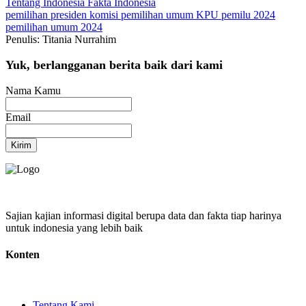
Tentang Indonesia
Fakta Indonesia
pemilihan presiden
komisi pemilihan umum
KPU
pemilu 2024
pemilihan umum 2024
Penulis: Titania Nurrahim
Yuk, berlangganan berita baik dari kami
Nama Kamu
Email
Kirim
Sajian kajian informasi digital berupa data dan fakta tiap harinya
untuk indonesia yang lebih baik
Konten
Tentang Kami