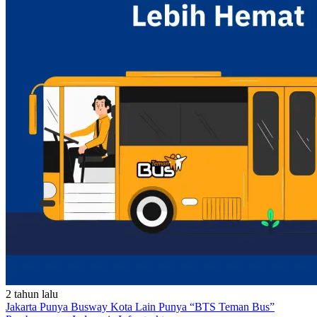
2 tahun lalu
Jakarta Punya Busway Kota Lain Punya “BTS Teman Bus”