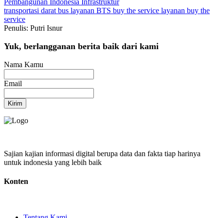
Pembangunan Indonesia
Infrastruktur
transportasi darat
bus
layanan BTS
buy the service
layanan buy the
service
Penulis: Putri Isnur
Yuk, berlangganan berita baik dari kami
Nama Kamu
Email
Kirim
Sajian kajian informasi digital berupa data dan fakta tiap harinya
untuk indonesia yang lebih baik
Konten
Tentang Kami