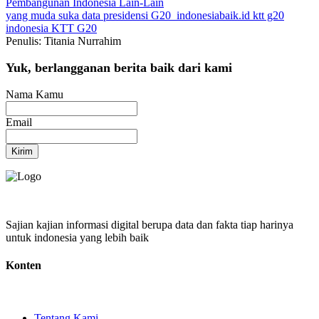
Pembangunan Indonesia
Lain-Lain
yang muda suka data
presidensi G20
indonesiabaik.id
ktt g20
indonesia
KTT G20
Penulis: Titania Nurrahim
Yuk, berlangganan berita baik dari kami
Nama Kamu
Email
Kirim
Sajian kajian informasi digital berupa data dan fakta tiap harinya
untuk indonesia yang lebih baik
Konten
Tentang Kami