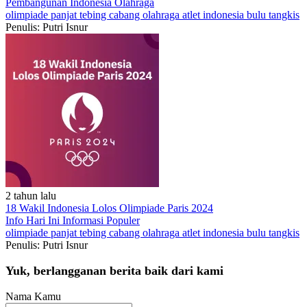
Pembangunan Indonesia
Olahraga
olimpiade
panjat tebing
cabang olahraga
atlet indonesia
bulu tangkis
Penulis: Putri Isnur
2 tahun lalu
18 Wakil Indonesia Lolos Olimpiade Paris 2024
Info Hari Ini
Informasi Populer
olimpiade
panjat tebing
cabang olahraga
atlet indonesia
bulu tangkis
Penulis: Putri Isnur
Yuk, berlangganan berita baik dari kami
Nama Kamu