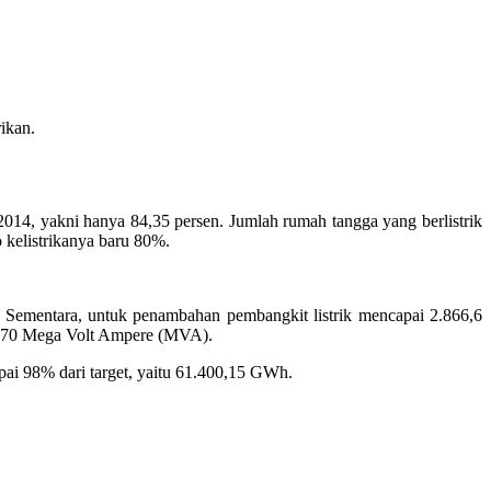
ikan.
k 2014, yakni hanya 84,35 persen. Jumlah rumah tangga yang berlistrik
 kelistrikanya baru 80%.
ya, Sementara, untuk penambahan pembangkit listrik mencapai 2.866,6
 7.870 Mega Volt Ampere (MVA).
apai 98% dari target, yaitu 61.400,15 GWh.