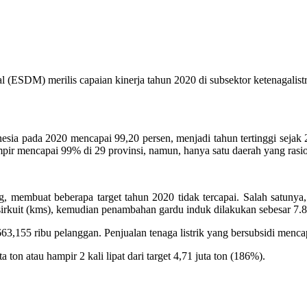
ESDM) merilis capaian kinerja tahun 2020 di subsektor ketenagalistr
Indonesia pada 2020 mencapai 99,20 persen, menjadi tahun tertinggi seja
pir mencapai 99% di 29 provinsi, namun, hanya satu daerah yang rasio
asing, membuat beberapa target tahun 2020 tidak tercapai. Salah satun
er sirkuit (kms), kemudian penambahan gardu induk dilakukan sebesar
663,155 ribu pelanggan. Penjualan tenaga listrik yang bersubsidi menc
n atau hampir 2 kali lipat dari target 4,71 juta ton (186%).